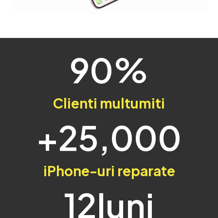
90
%
Clienti multumiti
+
25,000
iPhone-uri reparate
12
luni